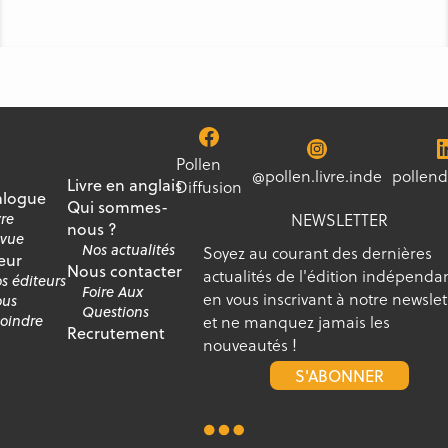
Pollen
@pollen.livre.inde
pollend
Livre en anglais
Diffusion
alogue
Qui sommes-
NEWSLETTER
vre
nous ?
vue
Nos actualités
Soyez au courant des dernières
eur
Nous contacter
actualités de l'édition indépenda
s éditeurs
Foire Aux
en vous inscrivant à notre newslet
us
Questions
et ne manquez jamais les
joindre
Recrutement
nouveautés !
S'ABONNER