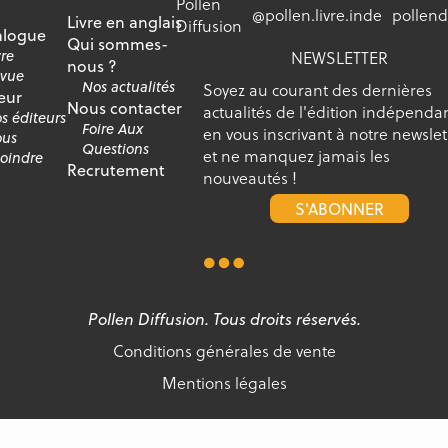
Pollen
@pollen.livre.inde
pollend
Livre en anglais
Diffusion
alogue
Qui sommes-
vre
NEWSLETTER
nous ?
vue
Nos actualités
Soyez au courant des dernières
eur
Nous contacter
actualités de l'édition indépenda
s éditeurs
Foire Aux
en vous inscrivant à notre newslet
us
Questions
et ne manquez jamais les
joindre
Recrutement
nouveautés !
S'ABONNER
Pollen Diffusion. Tous droits réservés.
Conditions générales de vente
Mentions légales