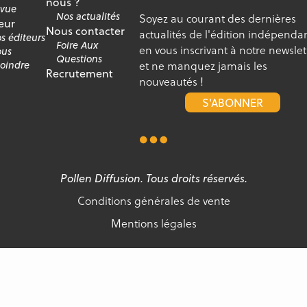
nous ?
vue
Nos actualités
Soyez au courant des dernières
eur
Nous contacter
actualités de l'édition indépenda
s éditeurs
Foire Aux
en vous inscrivant à notre newslet
us
Questions
et ne manquez jamais les
joindre
Recrutement
nouveautés !
S'ABONNER
Pollen Diffusion. Tous droits réservés.
Conditions générales de vente
Mentions légales