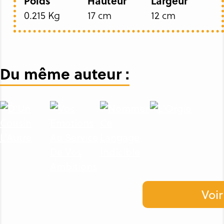
Poids
Hauteur
Largeur
0.215 Kg
17 cm
12 cm
Du même auteur :
Voir