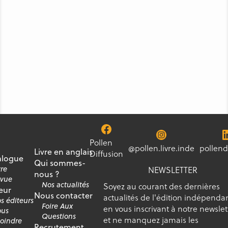
Pollen
@pollen.livre.inde
pollend
Livre en anglais
Diffusion
alogue
Qui sommes-
vre
NEWSLETTER
nous ?
vue
Nos actualités
Soyez au courant des dernières
eur
Nous contacter
actualités de l'édition indépenda
s éditeurs
Foire Aux
en vous inscrivant à notre newslet
us
Questions
et ne manquez jamais les
joindre
Recrutement