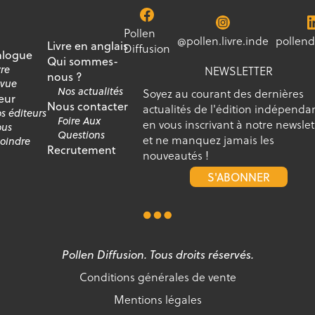
Pollen
@pollen.livre.inde
pollend
Livre en anglais
Diffusion
alogue
Qui sommes-
vre
NEWSLETTER
nous ?
vue
Nos actualités
Soyez au courant des dernières
eur
Nous contacter
actualités de l'édition indépenda
s éditeurs
Foire Aux
en vous inscrivant à notre newslet
us
Questions
et ne manquez jamais les
joindre
Recrutement
nouveautés !
S'ABONNER
Pollen Diffusion. Tous droits réservés.
Conditions générales de vente
Mentions légales