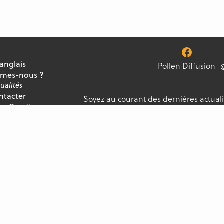
 anglais
Pollen Diffusion
mes-nous ?
ualités
ntacter
Soyez au courant des dernières actuali
Aux Questions
notre newsletter, et ne manquez jamai
ment
Pollen Diffusion. Tous droits réservés.
Conditions générales de vente
Mentions légales