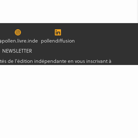
@pollen.livre.inde
pollendiffusion
NEWSLETTER
tés de l'édition indépendante en vous inscrivant à
s les nouveautés !
S'ABONNER