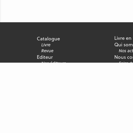
Livre en
Catalogue
Qui som
Livre
Revue
Nos act
Editeur
Nous co
Nos éditeurs
Foire 
Nous rejoindre
Recrute