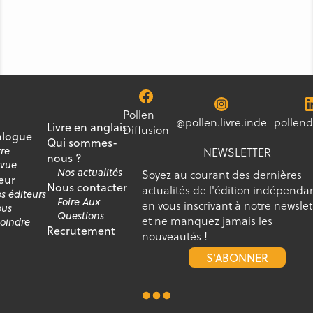
Pollen
@pollen.livre.inde
pollend
Livre en anglais
Diffusion
alogue
Qui sommes-
vre
NEWSLETTER
nous ?
vue
Nos actualités
Soyez au courant des dernières
eur
Nous contacter
actualités de l'édition indépenda
s éditeurs
Foire Aux
en vous inscrivant à notre newslet
us
Questions
et ne manquez jamais les
joindre
Recrutement
nouveautés !
S'ABONNER