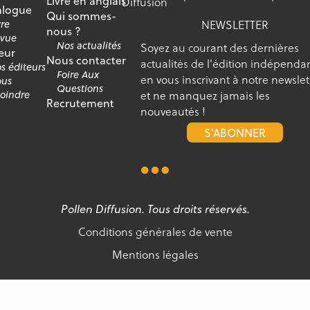
Livre en anglais
Diffusion
alogue
Qui sommes-
NEWSLETTER
vre
nous ?
vue
Nos actualités
Soyez au courant des dernières
eur
Nous contacter
actualités de l'édition indépenda
s éditeurs
Foire Aux
en vous inscrivant à notre newslet
us
Questions
et ne manquez jamais les
joindre
Recrutement
nouveautés !
S'ABONNER
Pollen Diffusion. Tous droits réservés.
Conditions générales de vente
Mentions légales