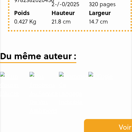
2-/-0/2025
320 pages
Poids
Hauteur
Largeur
0.427 Kg
21.8 cm
14.7 cm
Du même auteur :
Voir