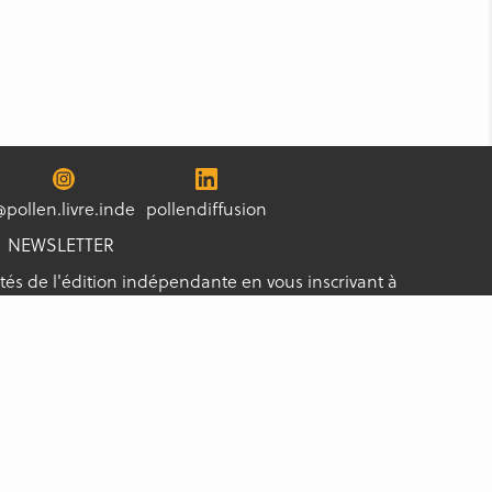
@pollen.livre.inde
pollendiffusion
NEWSLETTER
tés de l'édition indépendante en vous inscrivant à
s les nouveautés !
S'ABONNER