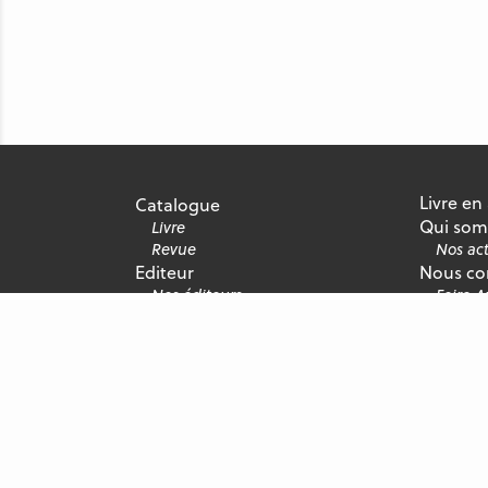
Livre en
Catalogue
Qui som
Livre
Revue
Nos act
Editeur
Nous co
Nos éditeurs
Foire 
Nous rejoindre
Recrute