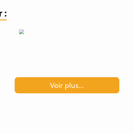
 :
Voir plus
...