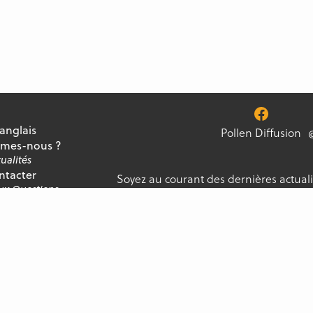
 anglais
Pollen Diffusion
mes-nous ?
ualités
ntacter
Soyez au courant des dernières actuali
Aux Questions
notre newsletter, et ne manquez jamai
ment
Pollen Diffusion. Tous droits réservés.