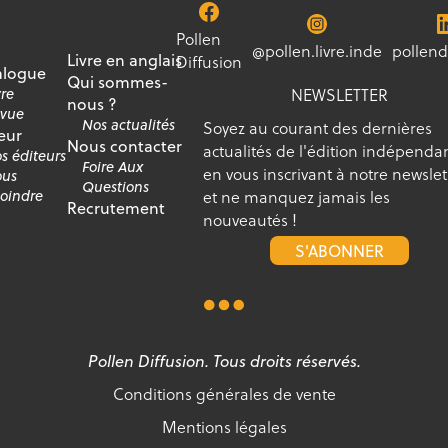
Pollen
@pollen.livre.inde
pollend
Livre en anglais
Diffusion
alogue
Qui sommes-
NEWSLETTER
vre
nous ?
vue
Nos actualités
Soyez au courant des dernières
eur
Nous contacter
actualités de l'édition indépenda
s éditeurs
Foire Aux
en vous inscrivant à notre newslet
us
Questions
et ne manquez jamais les
joindre
Recrutement
nouveautés !
S'ABONNER
Pollen Diffusion. Tous droits réservés.
Conditions générales de vente
Mentions légales