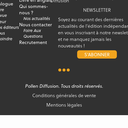
Diffusion
alogue
Qui sommes-
NEWSLETTER
vre
nous ?
vue
Nos actualités
Soyez au courant des dernières
eur
Nous contacter
actualités de l'édition indépenda
s éditeurs
Foire Aux
en vous inscrivant à notre newslet
us
Questions
et ne manquez jamais les
joindre
Recrutement
nouveautés !
S'ABONNER
Pollen Diffusion. Tous droits réservés.
Conditions générales de vente
Mentions légales