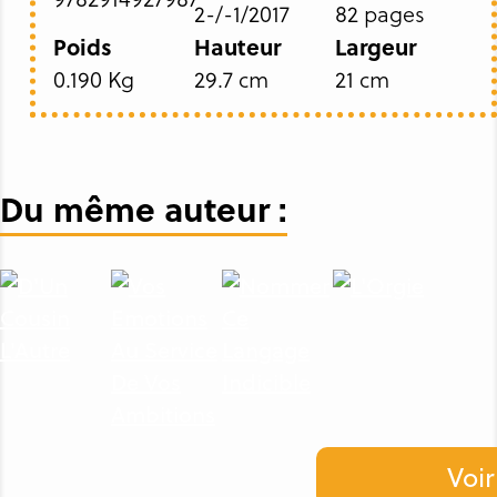
2-/-1/2017
82 pages
Poids
Hauteur
Largeur
0.190 Kg
29.7 cm
21 cm
Du même auteur :
Voir