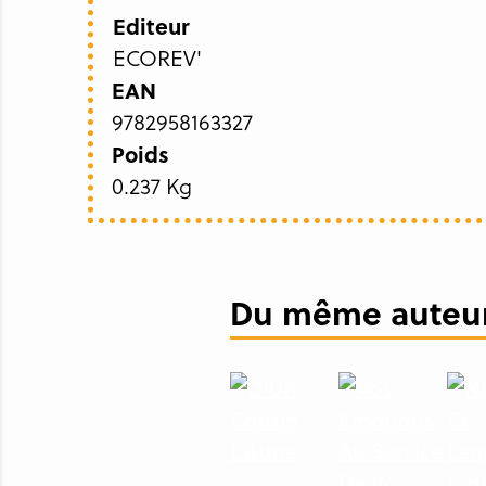
Editeur
ECOREV'
EAN
9782958163327
Poids
0.237 Kg
Du même auteur