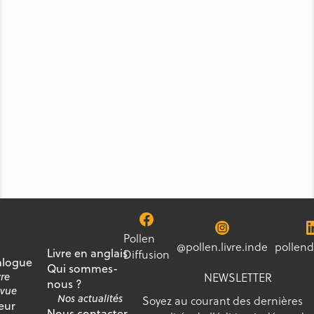
Pollen
@pollen.livre.inde
pollend
Livre en anglais
Diffusion
alogue
Qui sommes-
NEWSLETTER
vre
nous ?
vue
Nos actualités
Soyez au courant des dernières
eur
Nous contacter