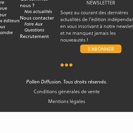
NEWSLETTER
vre
nous ?
vue
Nos actualités
Soyez au courant des dernières
eur
Nous contacter
actualités de l'édition indépenda
s éditeurs
Foire Aux
en vous inscrivant à notre newslet
us
Questions
et ne manquez jamais les
joindre
Recrutement
nouveautés !
S'ABONNER
Pollen Diffusion. Tous droits réservés.
Conditions générales de vente
Mentions légales