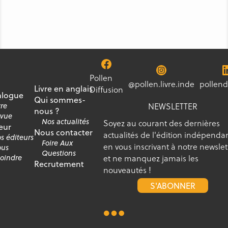
Pollen
@pollen.livre.inde
pollend
Livre en anglais
Diffusion
alogue
Qui sommes-
NEWSLETTER
vre
nous ?
vue
Nos actualités
Soyez au courant des dernières
eur
Nous contacter
actualités de l'édition indépenda
s éditeurs
Foire Aux
en vous inscrivant à notre newslet
us
Questions
et ne manquez jamais les
joindre
Recrutement
nouveautés !
S'ABONNER