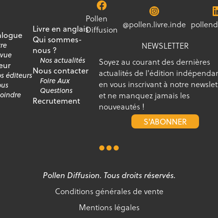
Pollen
@pollen.livre.inde
pollend
Livre en anglais
Diffusion
alogue
Qui sommes-
NEWSLETTER
vre
nous ?
vue
Nos actualités
Soyez au courant des dernières
eur
Nous contacter
actualités de l'édition indépenda
s éditeurs
Foire Aux
en vous inscrivant à notre newslet
us
Questions
et ne manquez jamais les
joindre
Recrutement
nouveautés !
S'ABONNER
Pollen Diffusion. Tous droits réservés.
Conditions générales de vente
Mentions légales