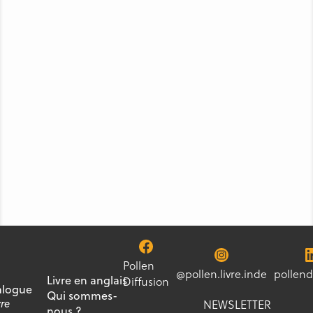
Pollen
@pollen.livre.inde
pollend
Livre en anglais
Diffusion
alogue
Qui sommes-
NEWSLETTER
vre
nous ?