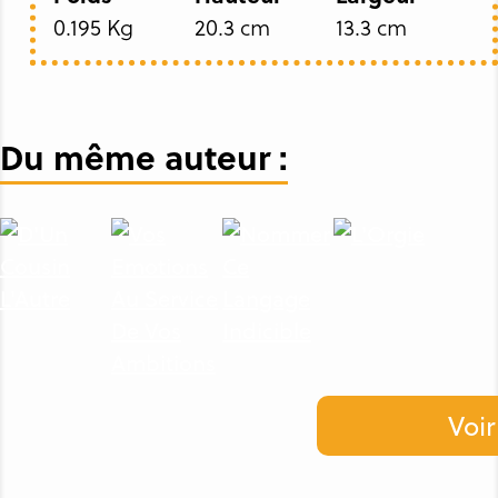
0.195 Kg
20.3 cm
13.3 cm
Du même auteur :
Voir