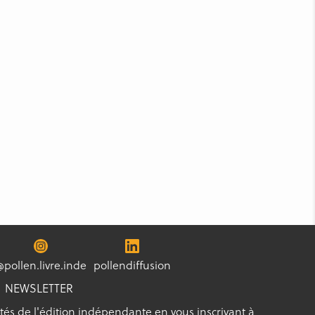
@pollen.livre.inde
pollendiffusion
NEWSLETTER
tés de l'édition indépendante en vous inscrivant à