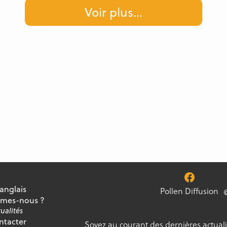
Voir plus
...
 anglais
Pollen Diffusion
mes-nous ?
ualités
ntacter
Soyez au courant des dernières actuali