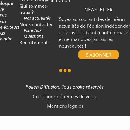
alogue
Qui sommes-
NEWSLETTER
vre
nous ?
vue
Nos actualités
Soyez au courant des dernières
eur
Nous contacter
actualités de l'édition indépenda
s éditeurs
Foire Aux
en vous inscrivant à notre newslet
us
Questions
et ne manquez jamais les
joindre
Recrutement
nouveautés !
S'ABONNER
Pollen Diffusion. Tous droits réservés.
Conditions générales de vente
Mentions légales