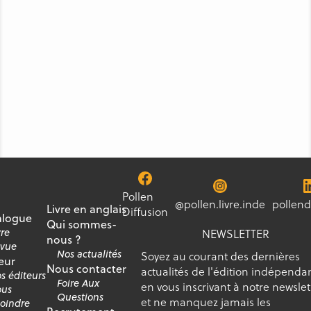
Pollen
@pollen.livre.inde
pollend
Livre en anglais
Diffusion
alogue
Qui sommes-
vre
NEWSLETTER
nous ?
vue
Nos actualités
Soyez au courant des dernières
eur
Nous contacter
actualités de l'édition indépenda
s éditeurs
Foire Aux
en vous inscrivant à notre newslet
us
Questions
et ne manquez jamais les
joindre