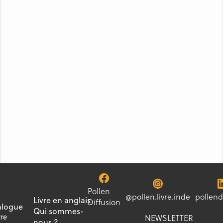
Pollen
@pollen.livre.inde
pollend
Livre en anglais
Diffusion
alogue
Qui sommes-
vre
NEWSLETTER
nous ?