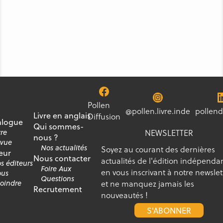
Pollen
@pollen.livre.inde
pollend
Livre en anglais
Diffusion
alogue
Qui sommes-
NEWSLETTER
vre
nous ?
vue
Nos actualités
Soyez au courant des dernières
eur
Nous contacter
actualités de l'édition indépenda
s éditeurs
Foire Aux
en vous inscrivant à notre newslet
us
Questions
et ne manquez jamais les
joindre
Recrutement
nouveautés !
S'ABONNER