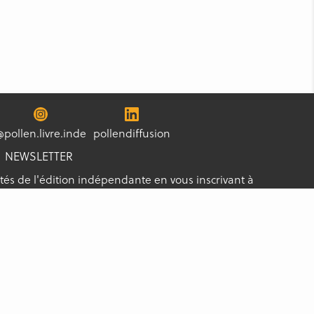
@pollen.livre.inde
pollendiffusion
NEWSLETTER
tés de l'édition indépendante en vous inscrivant à
s les nouveautés !
S'ABONNER