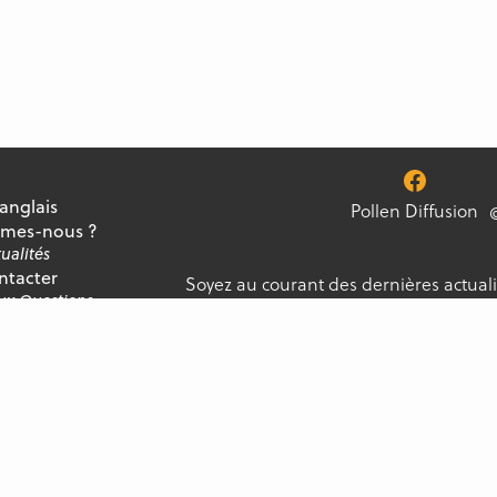
 anglais
Pollen Diffusion
mes-nous ?
ualités
ntacter
Soyez au courant des dernières actuali
Aux Questions
notre newsletter, et ne manquez jamai
ment
Pollen Diffusion. Tous droits réservés.