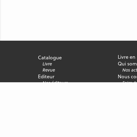
Livre en
Catalogue
Qui som
Livre
Revue
Nos act
Editeur
Nous co
Nos éditeurs
Foire 
Nous rejoindre
Recrute