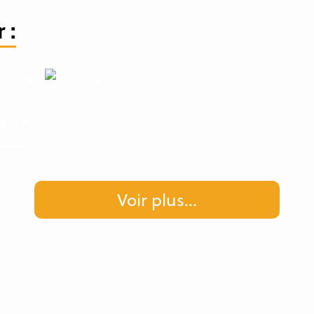
 :
Voir plus
...