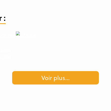
 :
Voir plus
...