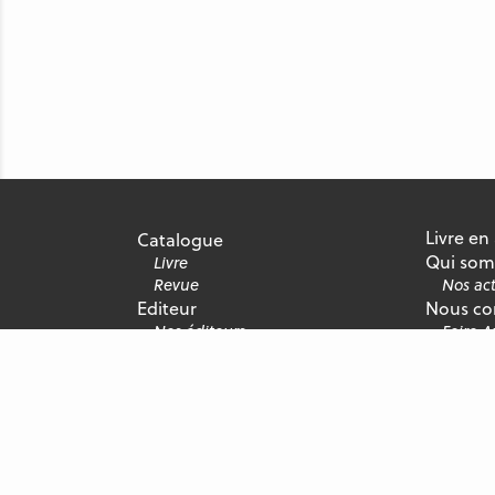
Livre en
Catalogue
Qui som
Livre
Revue
Nos act
Editeur
Nous co
Nos éditeurs
Foire 
Nous rejoindre
Recrute