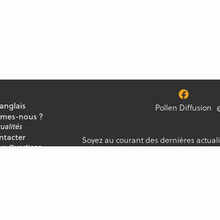
 anglais
Pollen Diffusion
mes-nous ?
ualités
ntacter
Soyez au courant des dernières actuali
Aux Questions
notre newsletter, et ne manquez jamai
ment