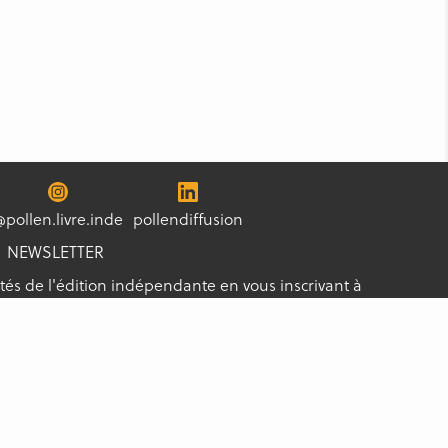
@pollen.livre.inde
pollendiffusion
NEWSLETTER
tés de l'édition indépendante en vous inscrivant à
s les nouveautés !
S'ABONNER