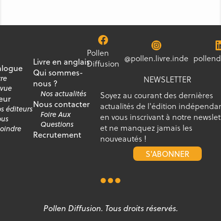
Pollen
@pollen.livre.inde
pollend
Livre en anglais
Diffusion
alogue
Qui sommes-
vre
NEWSLETTER
nous ?
vue
Nos actualités
Soyez au courant des dernières
eur
Nous contacter
actualités de l'édition indépenda
s éditeurs
Foire Aux
en vous inscrivant à notre newslet
us
Questions
et ne manquez jamais les
joindre
Recrutement
nouveautés !
S'ABONNER
Pollen Diffusion. Tous droits réservés.