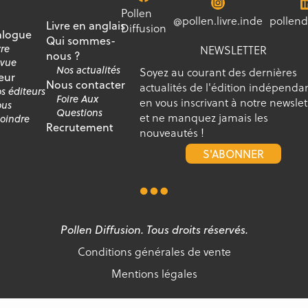
Pollen
@pollen.livre.inde
pollend
Livre en anglais
Diffusion
alogue
Qui sommes-
vre
NEWSLETTER
nous ?
vue
Nos actualités
Soyez au courant des dernières
eur
Nous contacter
actualités de l'édition indépenda
s éditeurs
Foire Aux
en vous inscrivant à notre newslet
us
Questions
et ne manquez jamais les
joindre
Recrutement
nouveautés !
S'ABONNER
Pollen Diffusion. Tous droits réservés.
Conditions générales de vente
Mentions légales