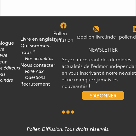
Pollen
@pollen.livre.inde
pollend
Livre en anglais
Diffusion
alogue
Qui sommes-
vre
NEWSLETTER
nous ?
vue
Nos actualités
Soyez au courant des dernières
eur
Nous contacter
actualités de l'édition indépenda
s éditeurs
Foire Aux
en vous inscrivant à notre newslet
us
Questions
et ne manquez jamais les
joindre
Recrutement
nouveautés !
S'ABONNER
Pollen Diffusion. Tous droits réservés.