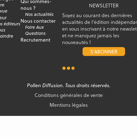
Qui sommes-
vre
NEWSLETTER
nous ?
vue
Nos actualités
Soyez au courant des dernières
eur
Nous contacter
actualités de l'édition indépenda
s éditeurs
Foire Aux
en vous inscrivant à notre newslet
us
Questions
et ne manquez jamais les
joindre
Recrutement
nouveautés !
S'ABONNER
Pollen Diffusion. Tous droits réservés.
Conditions générales de vente
Mentions légales