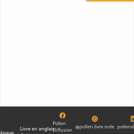
Pollen
@pollen.livre.inde
pollend
Livre en anglais
Diffusion
alogue