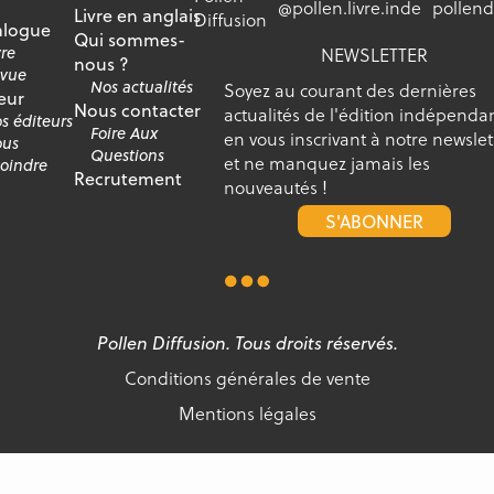
@pollen.livre.inde
pollend
Livre en anglais
Diffusion
alogue
Qui sommes-
vre
NEWSLETTER
nous ?
vue
Nos actualités
Soyez au courant des dernières
eur
Nous contacter
actualités de l'édition indépenda
s éditeurs
Foire Aux
en vous inscrivant à notre newslet
us
Questions
et ne manquez jamais les
joindre
Recrutement
nouveautés !
S'ABONNER
Pollen Diffusion. Tous droits réservés.
Conditions générales de vente
Mentions légales