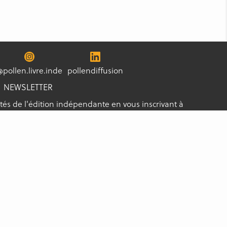
@pollen.livre.inde
pollendiffusion
NEWSLETTER
tés de l'édition indépendante en vous inscrivant à
s les nouveautés !
S'ABONNER