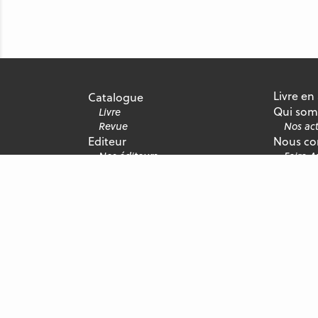
Livre en
Catalogue
Qui som
Livre
Revue
Nos act
Editeur
Nous co
Nos éditeurs
Foire 
Nous rejoindre
Recrute