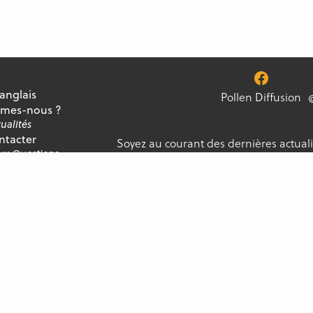
 anglais
Pollen Diffusion
mes-nous ?
ualités
ntacter
Soyez au courant des dernières actuali
Aux Questions
notre newsletter, et ne manquez jamai
ment
Pollen Diffusion. Tous droits réservés.
Conditions générales de vente
Mentions légales