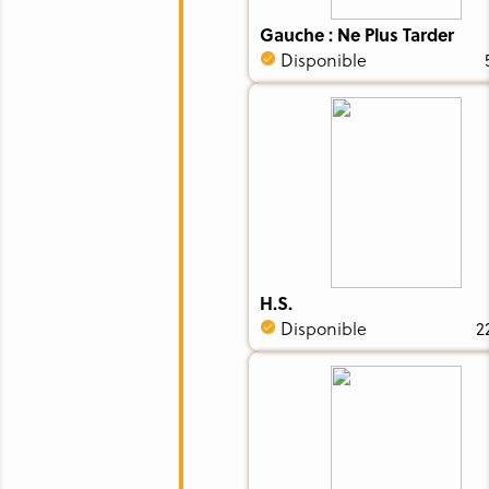
Gauche : Ne Plus Tarder
Disponible
H.S.
Disponible
2