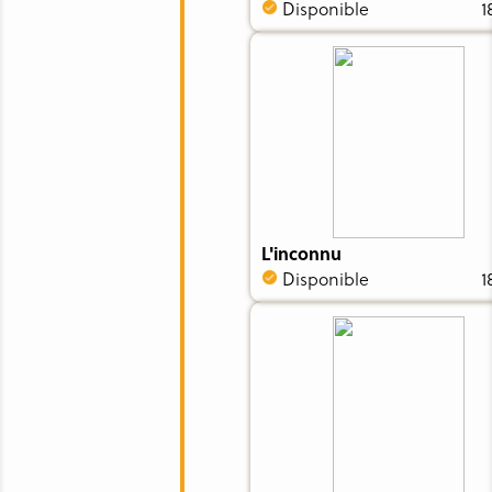
Disponible
1
L'inconnu
Disponible
1