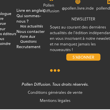
Pollen
@pollen.livre.inde
pollend
Livre en anglais
Diffusion
alogue
Qui sommes-
NEWSLETTER
vre
nous ?
vue
Nos actualités
Soyez au courant des dernières
eur
Nous contacter
actualités de l'édition indépenda
s éditeurs
Foire Aux
en vous inscrivant à notre newslet
us
Questions
et ne manquez jamais les
joindre
Recrutement
nouveautés !
S'ABONNER
Pollen Diffusion. Tous droits réservés.
Conditions générales de vente
Mentions légales