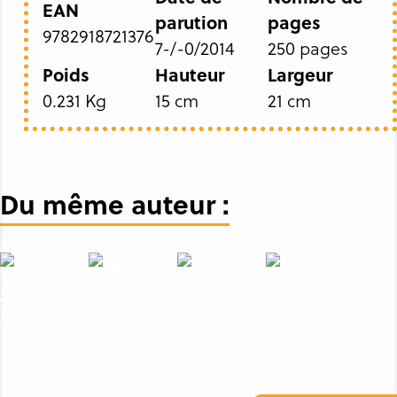
EAN
parution
pages
9782918721376
7-/-0/2014
250 pages
Poids
Hauteur
Largeur
0.231 Kg
15 cm
21 cm
Du même auteur :