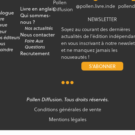
Pollen
@pollen.livre.inde
pollend
Livre en anglais
Diffusion
alogue
Qui sommes-
NEWSLETTER
vre
nous ?
vue
Nos actualités
Soyez au courant des dernières
eur
Nous contacter
actualités de l'édition indépenda
s éditeurs
Foire Aux
en vous inscrivant à notre newslet
us
Questions
et ne manquez jamais les
joindre
Recrutement
nouveautés !
S'ABONNER
Pollen Diffusion. Tous droits réservés.
Conditions générales de vente
Mentions légales