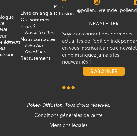
Pollen
@pollen.livre.inde
pollend
Livre en anglais
Diffusion
alogue
Qui sommes-
NEWSLETTER
vre
nous ?
vue
Nos actualités
Soyez au courant des dernières
eur
Nous contacter
actualités de l'édition indépenda
s éditeurs
Foire Aux
en vous inscrivant à notre newslet
us
Questions
et ne manquez jamais les
joindre
Recrutement
nouveautés !
S'ABONNER
Pollen Diffusion. Tous droits réservés.
Conditions générales de vente
Mentions légales