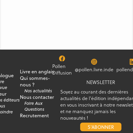
Pollen
@pollen.livre.inde
pollend
Livre en anglais
Diffusion
alogue
Qui sommes-
vre
NEWSLETTER
nous ?
vue
Nos actualités
Soyez au courant des dernières
eur
Nous contacter
actualités de l'édition indépenda
s éditeurs
Foire Aux
en vous inscrivant à notre newslet
us
Questions
et ne manquez jamais les
joindre
Recrutement
nouveautés !
S'ABONNER