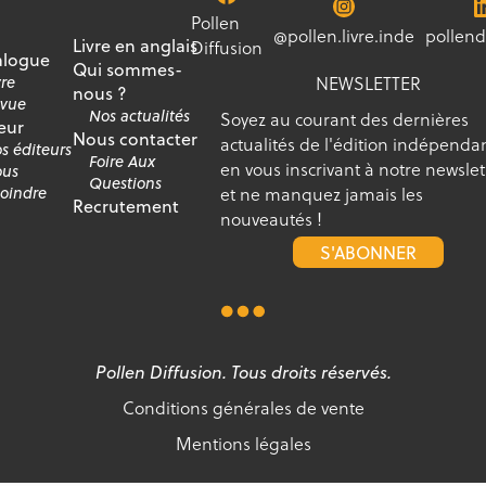
Pollen
@pollen.livre.inde
pollend
Livre en anglais
Diffusion
alogue
Qui sommes-
NEWSLETTER
vre
nous ?
vue
Nos actualités
Soyez au courant des dernières
eur
Nous contacter
actualités de l'édition indépenda
s éditeurs
Foire Aux
en vous inscrivant à notre newslet
us
Questions
et ne manquez jamais les
joindre
Recrutement
nouveautés !
S'ABONNER
Pollen Diffusion. Tous droits réservés.
Conditions générales de vente
Mentions légales