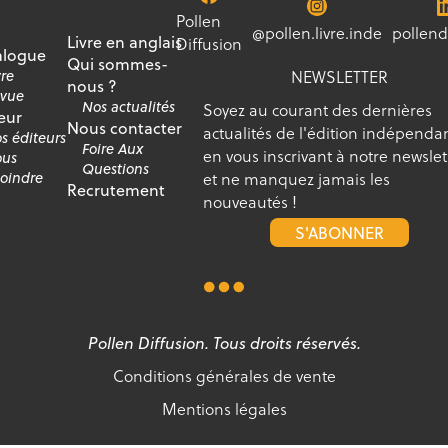
Pollen
@pollen.livre.inde
pollend
Livre en anglais
Diffusion
alogue
Qui sommes-
NEWSLETTER
vre
nous ?
vue
Nos actualités
Soyez au courant des dernières
eur
Nous contacter
actualités de l'édition indépenda
s éditeurs
Foire Aux
en vous inscrivant à notre newslet
us
Questions
et ne manquez jamais les
joindre
Recrutement
nouveautés !
S'ABONNER
Pollen Diffusion. Tous droits réservés.
Conditions générales de vente
Mentions légales