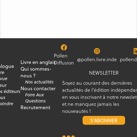
Pollen
@pollen.livre.inde
pollend
Livre en anglais
Diffusion
alogue
Qui sommes-
NEWSLETTER
vre
nous ?
vue
Nos actualités
Soyez au courant des dernières
eur
Nous contacter
actualités de l'édition indépenda
s éditeurs
Foire Aux
en vous inscrivant à notre newslet
us
Questions
et ne manquez jamais les
joindre
Recrutement
nouveautés !
S'ABONNER