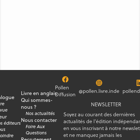
Pollen
@pollen.livre.inde
pollend
Livre en anglais
Diffusion
alogue
Qui sommes-
vre
NEWSLETTER
nous ?
vue
Nos actualités
Soyez au courant des dernières
eur
Nous contacter
actualités de l'édition indépenda
s éditeurs
Foire Aux
en vous inscrivant à notre newslet
us
Questions
et ne manquez jamais les
joindre
Recrutement